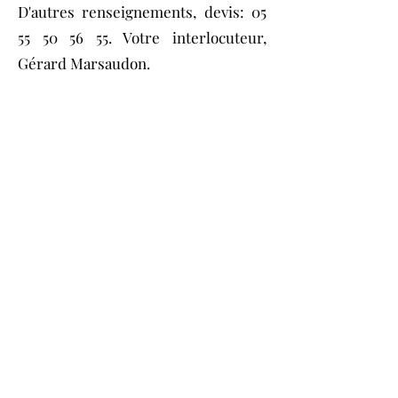
D'autres renseignements, devis:
05
55 50 56 55
. Votre interlocuteur,
Gérard Marsaudon.
L'Autorail Limousin se charge des
études de faisabilité ainsi que des
demandes de réservation des sillons
sur le Réseau Ferré de France; ces
demandes s'effectuent au minimum
trois mois avant la circulation.
Votre devis comprendra deux
parties : l'une concernera les frais
de l'Autorail Limousin, l'autre les
frais de circulation sur le Réseau
Ferré de France.