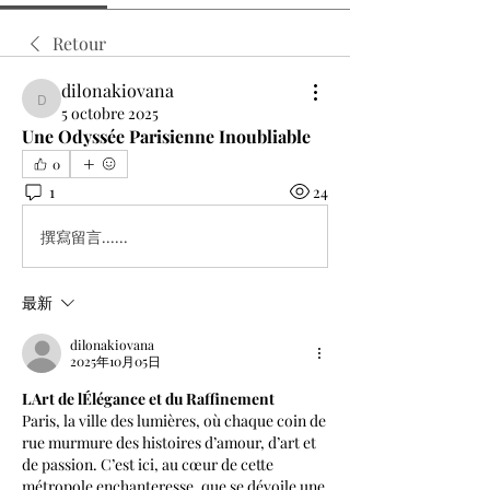
Retour
dilonakiovana
dilonakiovana
5 octobre 2025
Une Odyssée Parisienne Inoubliable
0
1
24
撰寫留言......
最新
dilonakiovana
2025年10月05日
LArt de lÉlégance et du Raffinement
Paris, la ville des lumières, où chaque coin de 
rue murmure des histoires d’amour, d’art et 
de passion. C’est ici, au cœur de cette 
métropole enchanteresse, que se dévoile une 