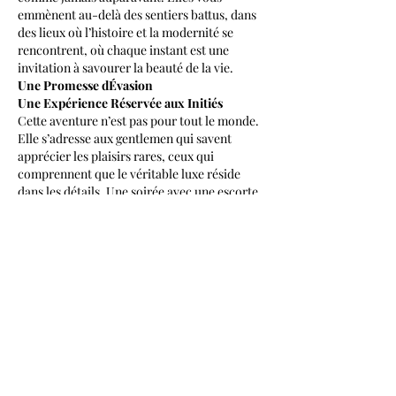
emmènent au-delà des sentiers battus, dans 
des lieux où l’histoire et la modernité se 
rencontrent, où chaque instant est une 
invitation à savourer la beauté de la vie.
Une Promesse dÉvasion
Une Expérience Réservée aux Initiés
Cette aventure n’est pas pour tout le monde. 
Elle s’adresse aux gentlemen qui savent 
apprécier les plaisirs rares, ceux qui 
comprennent que le véritable luxe réside 
dans les détails. Une soirée avec une escorte 
de haut standing, c’est une plongée dans un 
monde où tout est possible, où les limites du 
quotidien s’effacent pour laisser place à 
l’extraordinaire.
Que vous soyez à Paris pour une nuit, une 
semaine ou plus, cette expérience est une 
invitation à redéfinir le luxe. Laissez-vous 
guider par la magie de la ville et la présence 
envoûtante d’une compagne d’exception. 
Ensemble, vous écrirez une histoire dont 
vous serez le héros, une odyssée parisienne 