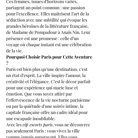
Ces femmes, issues d’horizons variés, 
partagent un point commun : une passion 
pour l’excellence. Elles maîtrisent l’art de la 
séduction avec une subtilité qui évoque les 
grandes héroïnes de la littérature française, 
de Madame de Pompadour à Anaïs Nin. Leur 
présence est une promesse : celle d’un 
voyage où chaque instant est une célébration 
de la vie.
Pourquoi Choisir Paris pour Cette Aventure 
?
Paris est bien plus qu’une destination, c’est 
un état d’esprit. La ville inspire l’amour, la 
créativité et l’élégance. C’est le décor parfait 
pour une expérience qui marie luxe et 
émotion. Que vous soyez attiré par 
l’effervescence de la vie nocturne parisienne 
ou par la quiétude d’une soirée intime, la 
capitale française offre un cadre idéal pour 
une escapade inoubliable.
Avec les 
vip escorts paris
, vous ne découvrez 
pas seulement Paris : vous vivez la ville 
comme jamais auparavant. Elles vous 